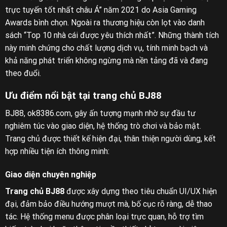
trực tuyến tốt nhất châu Á” năm 2021 do Asia Gaming
Awards bình chọn. Ngoài ra thương hiệu còn lọt vào danh
sách “Top 10 nhà cái được yêu thích nhất”. Những thành tích
này minh chứng cho chất lượng dịch vụ, tính minh bạch và
khả năng phát triển không ngừng mà nền tảng đã và đang
theo đuổi.
Ưu điểm nổi bật tại trang chủ BJ88
BJ88, ok8386.com, gây ấn tượng mạnh nhờ sự đầu tư
nghiêm túc vào giao diện, hệ thống trò chơi và bảo mật.
Trang chủ được thiết kế hiện đại, thân thiện người dùng, kết
hợp nhiều tiện ích thông minh:
Giao diện chuyên nghiệp
Trang chủ BJ88
được xây dựng theo tiêu chuẩn UI/UX hiện
đại, đảm bảo điều hướng mượt mà, bố cục rõ ràng, dễ thao
tác. Hệ thống menu được phân loại trực quan, hỗ trợ tìm