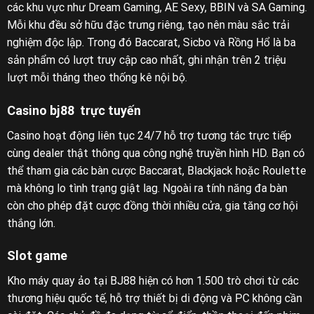
các khu vực như Dream Gaming, AE Sexy, BBIN và SA Gaming.
Mỗi khu đều sở hữu đặc trưng riêng, tạo nên màu sắc trải
nghiệm độc lập. Trong đó Baccarat, Sicbo và Rồng Hổ là ba
sản phẩm có lượt truy cập cao nhất, ghi nhận trên 2 triệu
lượt mỗi tháng theo thống kê nội bộ.
Casino bj88 trực tuyến
Casino hoạt động liên tục 24/7 hỗ trợ tương tác trực tiếp
cùng dealer thật thông qua công nghệ truyền hình HD. Bạn có
thể tham gia các bàn cược Baccarat, Blackjack hoặc Roulette
mà không lo tình trạng giật lag. Ngoài ra tính năng đa bàn
còn cho phép đặt cược đồng thời nhiều cửa, gia tăng cơ hội
thắng lớn.
Slot game
Kho máy quay ảo tại BJ88 hiện có hơn 1.500 trò chơi từ các
thương hiệu quốc tế, hỗ trợ thiết bị di động và PC không cần