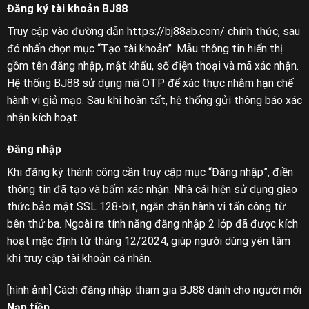
Đăng ký tài khoản BJ88
Truy cập vào đường dẫn https://bj88ab.com/ chính thức, sau
đó nhấn chọn mục “Tạo tài khoản”. Mẫu thông tin hiển thị
gồm tên đăng nhập, mật khẩu, số điện thoại và mã xác nhận.
Hệ thống BJ88 sử dụng mã OTP để xác thực nhằm hạn chế
hành vi giả mạo. Sau khi hoàn tất, hệ thống gửi thông báo xác
nhận kích hoạt.
Đăng nhập
Khi đăng ký thành công cần truy cập mục “Đăng nhập”, điền
thông tin đã tạo và bấm xác nhận. Nhà cái hiện sử dụng giao
thức bảo mật SSL 128-bit, ngăn chặn hành vi tấn công từ
bên thứ ba. Ngoài ra tính năng đăng nhập 2 lớp đã được kích
hoạt mặc định từ tháng 12/2024, giúp người dùng yên tâm
khi truy cập tài khoản cá nhân.
[hình ảnh] Cách đăng nhập tham gia BJ88 dành cho người mới
Nạp tiền