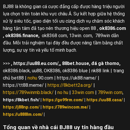
BJ88 là không gian cá cược đẳng cấp được hàng triệu người
lựa chọn trên toàn khu vực châu Á. Sự kết hợp giữa hệ thống
xử lý siêu tốc, giao diện tối ưu cùng dịch vụ chăm sóc khách
hàng tận tâm đã tạo nên thương hiệu open 88 ,
ok8386.com
,
ok8386.finance,
ok8368 com, 13win. com,
789win
dẫn
đầu. Mỗi trải nghiệm tại đây đều được nâng tầm bằng chất
lượng, sự uy tín và yếu tố minh bạch.
>>>
, https://uu88.eu.com/,, 88bet.house, đá gà thomo,
ok8386.black, uu88, OK8386, ok8386 blue | nk88 link | trang
chủ bet88 |
nohu
90.com | https://uk88.name/ |
https://tt88.meme/ |
https://8kbett2a.org/
|
https://789winmb.black/
|
no hu
|
33win com
|
789win com
,
https://8kbet.fish/ |
https://go99rm.com/
|
https://uu88.casa/
|
https://j88np.com/
|
https://789wincom.me/
|
https://u888lm.com/
|
Tổng quan về nhà cái BJ88 uy tín hàng đầu