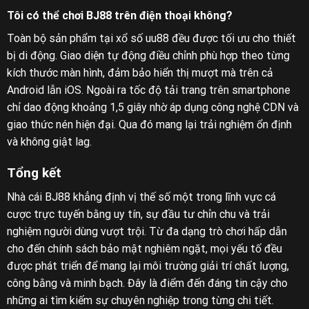
Tôi có thể chơi BJ88 trên điện thoại không?
Toàn bộ sản phẩm tại
xổ số uu88
đều được tối ưu cho thiết
bị di động. Giao diện tự động điều chỉnh phù hợp theo từng
kích thước màn hình, đảm bảo hiển thị mượt mà trên cả
Android lẫn iOS. Ngoài ra tốc độ tải trang trên smartphone
chỉ dao động khoảng 1,5 giây nhờ áp dụng công nghệ CDN và
giao thức nén hiện đại. Qua đó mang lại trải nghiệm ổn định
và không giật lag.
Tổng kết
Nhà cái BJ88 khẳng định vị thế số một trong lĩnh vực cá
cược trực tuyến bằng uy tín, sự đầu tư chỉn chu và trải
nghiệm người dùng vượt trội. Từ đa dạng trò chơi hấp dẫn
cho đến chính sách bảo mật nghiêm ngặt, mọi yếu tố đều
được phát triển để mang lại môi trường giải trí chất lượng,
công bằng và minh bạch. Đây là điểm đến đáng tin cậy cho
những ai tìm kiếm sự chuyên nghiệp trong từng chi tiết.