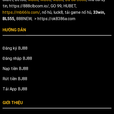
tin, https://888clbcom.io/, GO 99, HUBET,
https://mb66ls.com/
, nổ hũ, luck8, tải game nổ hũ,
33win,
BL555,
888NEW,
> https://ok8386a.com
HƯỚNG DẪN
Đăng ký BJ88
Đăng nhập BJ88
Nạp tiền BJ88
Rút tiền BJ88
Tải App BJ88
GIỚI THIỆU