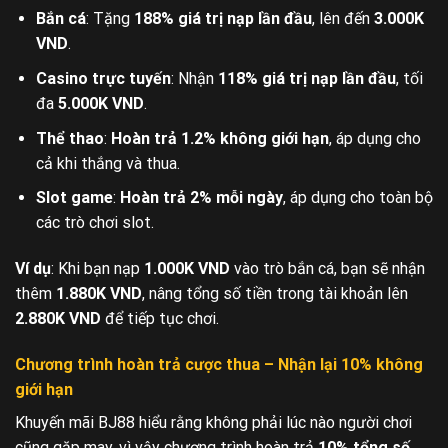
Bắn cá
: Tặng
188% giá trị nạp lần đầu
, lên đến
3.000K
VND
.
Casino trực tuyến
: Nhận
118% giá trị nạp lần đầu
, tối
đa
5.000K VND
.
Thể thao
:
Hoàn trả 1.2% không giới hạn
, áp dụng cho
cả khi thắng và thua.
Slot game
:
Hoàn trả 2% mỗi ngày
, áp dụng cho toàn bộ
các trò chơi slot.
Ví dụ
: Khi bạn nạp
1.000K VND
vào trò bắn cá, bạn sẽ nhận
thêm
1.880K VND
, nâng tổng số tiền trong tài khoản lên
2.880K VND
để tiếp tục chơi.
Chương trình hoàn trả cược thua – Nhận lại 10% không
giới hạn
Khuyến mãi BJ88 hiểu rằng không phải lúc nào người chơi
cũng gặp may, vì vậy chương trình hoàn trả
10% tổng số