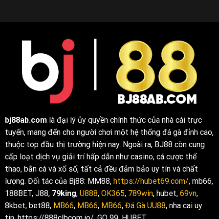
bj88ab.com
là đại lý ủy quyền chính thức của nhà cái trực
tuyến, mang đến cho người chơi một hệ thống đá gà đỉnh cao,
thuộc top đầu thị trường hiện nay. Ngoài ra, BJ88 còn cung
cấp loạt dịch vụ giải trí hấp dẫn như casino, cá cược thể
thao, bắn cá và xổ số, tất cả đều đảm bảo uy tín và chất
lượng. Đối tác của Bj88:
MM88,
https://hubet69.com/
, mb66,
188BET, J88,
79king
,
U888
,
OK365
,
789win
, hubet,
69vn
,
8kbet, bet88,
MB66
,
MB66
,
MB66
,
Đá Gà UU88
, nha cai uy
tin, https://888clbcom.io/, GO 99, HUBET,