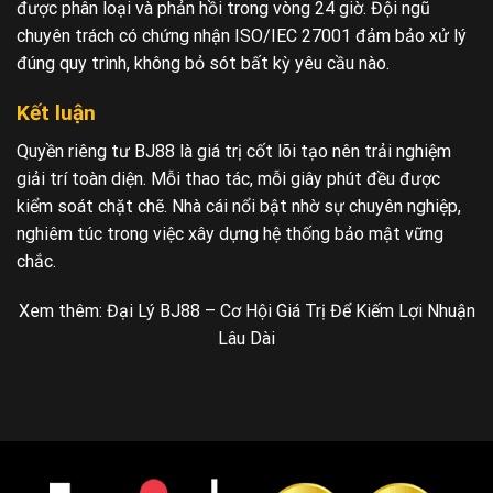
được phân loại và phản hồi trong vòng 24 giờ. Đội ngũ
chuyên trách có chứng nhận ISO/IEC 27001 đảm bảo xử lý
đúng quy trình, không bỏ sót bất kỳ yêu cầu nào.
Kết luận
Quyền riêng tư BJ88 là giá trị cốt lõi tạo nên trải nghiệm
giải trí toàn diện. Mỗi thao tác, mỗi giây phút đều được
kiểm soát chặt chẽ. Nhà cái nổi bật nhờ sự chuyên nghiệp,
nghiêm túc trong việc xây dựng hệ thống bảo mật vững
chắc.
Xem thêm: Đại Lý BJ88 – Cơ Hội Giá Trị Để Kiếm Lợi Nhuận
Lâu Dài