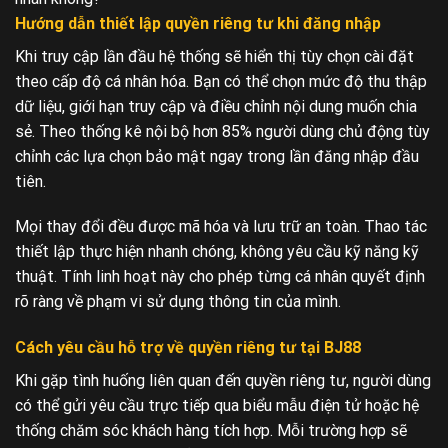
Hướng dẫn thiết lập quyền riêng tư khi đăng nhập
Khi truy cập lần đầu hệ thống sẽ hiển thị tùy chọn cài đặt
theo cấp độ cá nhân hóa. Bạn có thể chọn mức độ thu thập
dữ liệu, giới hạn truy cập và điều chỉnh nội dung muốn chia
sẻ. Theo thống kê nội bộ hơn 85% người dùng chủ động tùy
chỉnh các lựa chọn bảo mật ngay trong lần đăng nhập đầu
tiên.
Mọi thay đổi đều được mã hóa và lưu trữ an toàn. Thao tác
thiết lập thực hiện nhanh chóng, không yêu cầu kỹ năng kỹ
thuật. Tính linh hoạt này cho phép từng cá nhân quyết định
rõ ràng về phạm vi sử dụng thông tin của mình.
Cách yêu cầu hỗ trợ về quyền riêng tư tại BJ88
Khi gặp tình huống liên quan đến quyền riêng tư, người dùng
có thể gửi yêu cầu trực tiếp qua biểu mẫu điện tử hoặc hệ
thống chăm sóc khách hàng tích hợp. Mỗi trường hợp sẽ