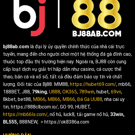
bj88ab.com
là đại lý ủy quyền chính thức của nhà cái trực
tuyến, mang đến cho người chơi một hệ thống đá gà đỉnh cao,
thuộc top đầu thị trường hiện nay. Ngoài ra, BJ88 còn cung
cấp loạt dịch vụ giải trí hấp dẫn như casino, cá cược thể
thao, bắn cá và xổ số, tất cả đều đảm bảo uy tín và chất
lượng. Đối tác của Bj88:
MM88,
https://hubet69.com/
, mb66,
188BET, J88,
79king
,
U888
,
OK365
,
789win
, hubet,
69vn
,
8kbet, bet88,
MB66
,
MB66
,
MB66
,
Đá Gà UU88
, nha cai uy
tin, https://888clbcom.io/, GO 99, HUBET,
https://mb66ls.com/
, nổ hũ, luck8, tải game nổ hũ,
33win,
BL555,
888NEW,
> https://ok8386a.com